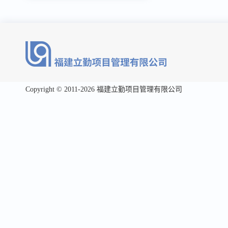
Copyright © 2011-2026 福建立勤项目管理有限公司