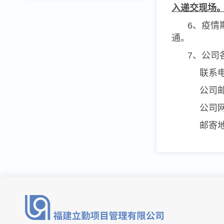
入递交现场
6、疫情
通。
7、公司
联系
公司
公司
邮寄