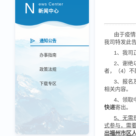
N
ews Center
新闻中心
由于疫情
通知公告
我司特发此
1、我司
办事指南
2、谢绝
政策法规
者，（
4
）不
3、报名
下载专区
相关内容。
4、领取
快递
寄出。
5、无需
式参与，需
出福州市区