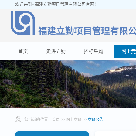
欢迎来到~福建立勤项目管理有限公司官网！
首页
走进立勤
招标采购
网上竞
您当前的位置：
首页
>> 网上竞价 >>
竞价公告