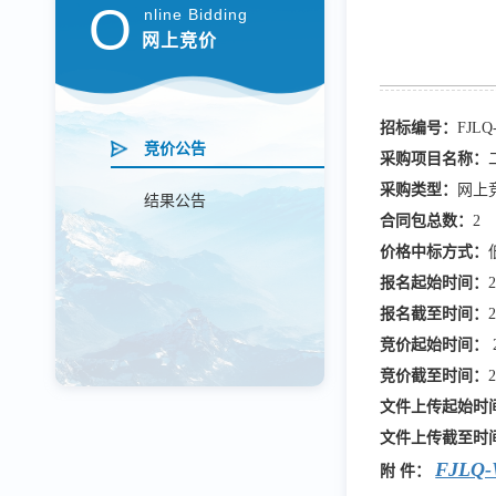
O
nline Bidding
网上竞价
招标编号：
FJLQ
竞价公告
采购项目名称：
采购类型：
网上
结果公告
合同包总数：
2
价格中标方式：
报名起始时间：
2
报名截至时间：
2
竞价起始时间：
竞价截至时间：
2
文件上传起始时
文件上传截至时
FJL
附 件：