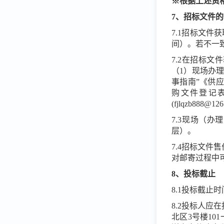
※根据上述资
7、招标文件
7.1招标文件
间）。
若不一
7.2在招标文
（
1）现场办
事指南”《供应商获
购文件登记表
(fjlqzb88
7.3现场（办
层）
。
7.4招标文件
对邮寄过程中
8、投标截止
8.1投标截止
8.2投标人
北区3号楼10