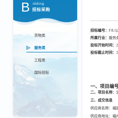
B
idding
招标采购
招标编号：
FJLQ
货物类
所属行业：
服务
投标开始时间：
2
服务类
投标截止时间：
2
工程类
国际招标
一、项目编
二、项目名
称：
三、
成交
信息
供应商名称：福
供应商地址：福州