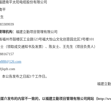
福建南平太阳电缆股份有限公司
南平
先生
83309939
管理机构：
福建立勤项目管理有限公司
福州市鼓楼区工业路523号福大怡山文化创意园北区3号楼101
女士（领取成交通知书及发票）、陈女士、王先生（项目负责人）
8167157
zb888@126.com
fjlqzb.com
：
本公告发布之日起
1个工作日。
福建立勤
息媒介发布的内容不一致的，以福建立勤项目管理有限公司网站（
http:/