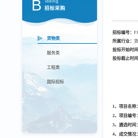
B
idding
招标采购
招标编号：
F
货物类
所属行业：
投标开始时
服务类
投标截止时
工程类
国际招标
1、项目名称
2、项目编号
3、遴选时间
4、成交情况