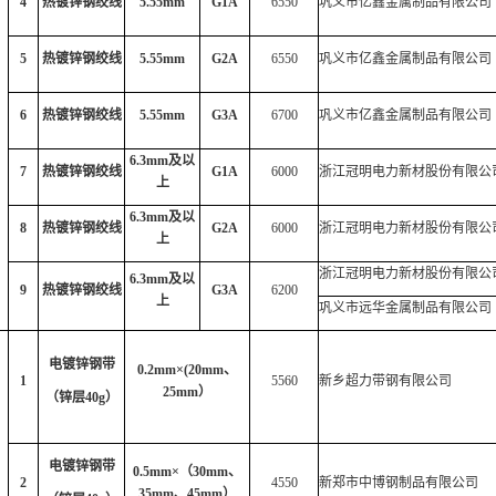
4
热镀锌钢绞线
5.55mm
G1A
6550
巩义市亿鑫金属制品有限公司
5
热镀锌钢绞线
5.55mm
G2A
6550
巩义市亿鑫金属制品有限公司
6
热镀锌钢绞线
5.55mm
G3A
6700
巩义市亿鑫金属制品有限公司
6.3mm及以
7
热镀锌钢绞线
G1A
6000
浙江冠明电力新材股份有限公
上
6.3mm及以
8
热镀锌钢绞线
G2A
6000
浙江冠明电力新材股份有限公
上
浙江冠明电力新材股份有限公
6.3mm及以
9
热镀锌钢绞线
G3A
6200
上
巩义市远华金属制品有限公司
电镀锌钢带
0.2mm×(20mm、
1
5560
新乡超力带钢有限公司
25mm）
（锌层
40g）
电镀锌钢带
0.5mm×（30mm、
2
4550
新郑市中博钢制品有限公司
35mm、45mm）