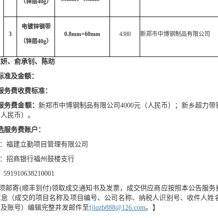
（锌层
40g）
电镀锌钢带
3
0.8mm×60mm
4380
新郑市中博钢制品有限公司
（锌层
40g）
陈妍、俞承钊、陈昉
标准及金额：
服务
费收费标准：
服务费金额：
新郑市中博钢制品有限公司
4000元（人民币）；新乡超力
元（人民币）。
选服务费账户：
：福建立勤项目管理有限公司
：招商银行福州鼓楼支行
91910638210001
须邮寄
(顺丰到付)领取成交通知书及发票，成交供应商应按照本公告服
信息（成交的项目名称及项目编号、公司名称、纳税人识别号、收件人姓
行及账号）编辑完整并发邮件至
fjlqzb888@126.com
。】