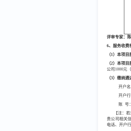
评
审专家：
6、服务收费
（
1）本项目
（
2）本项目
公司1000
（
3）缴纳遴
开户名
开户行
账
号：5
【注：若
贵公司相关
电话、开户