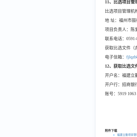
11、
比选
项目管
比选项目管理机
地 址：福州市鼓
项目负责人：陈
联系电话：0591-8
获取比选文件（办理
电子信箱：
fjlqz
12、获取
比选
文
开户名：福建立
开户行：招商银
账号：5919 1063 
附件下载
福建立勤项目管