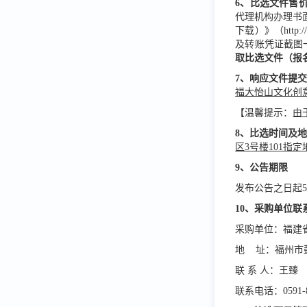
6
、
比选
文件售
代理机构办理书
下载）》（http:
及转账凭证截图一并
取
比选
文件（报
7
、响应文件提
福大怡山文化创意
【温馨提示：
由
8
、
比选
时间及
区3号楼101指
9
、公告期限
发布公告之日起
10、采购单位联
采购单位：福建
地 址：福州市
联 系 人：王臻
联系电话：0591-8