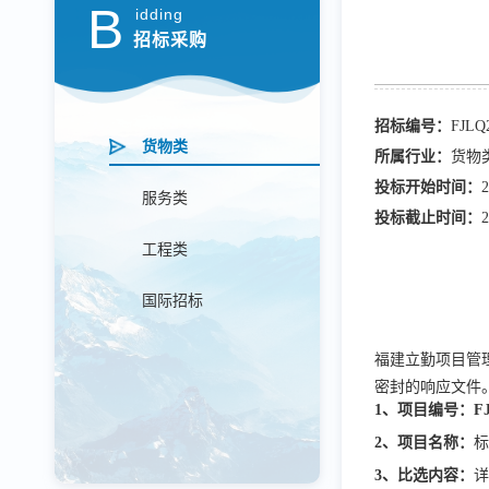
B
idding
招标采购
招标编号：
FJLQ
货物类
所属行业：
货物
投标开始时间：
2
服务类
投标截止时间：
2
工程类
国际招标
福建立勤项目管
密封的响应文件
1、项目编号：FJL
2、项目名称：
3、
比选
内
容：