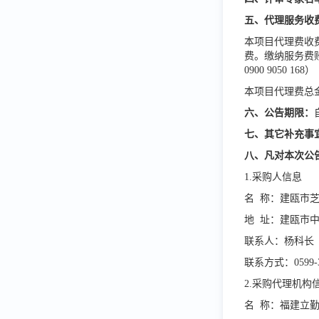
五
、代理服务收
本项目代理费收
费。缴纳服务费账
0900 9050 168）
本项目代理费总
六
、公告期限
：
七
、其它补充事
八
、凡对本次公
1.采购人信息
名
称：
建瓯市
地
址：
建瓯市
联系人：
杨科长
联系方式：
0599-
2.采购代理机构
名
称：福